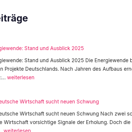
iträge
giewende: Stand und Ausblick 2025
iewende: Stand und Ausblick 2025 Die Energiewende bl
hen Projekte Deutschlands. Nach Jahren des Aufbaus er
Deutschlands
ge:…
weiterlesen
Energiewende:
Stand
Deutsche Wirtschaft sucht neuen Schwung
und
Ausblick
Deutsche Wirtschaft sucht neuen Schwung Nach zwei s
2025
e Wirtschaft vorsichtige Signale der Erholung. Doch di
Konjunktur
e…
weiterlesen