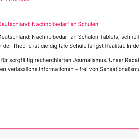
2025:
Deutsche
n Deutschland: Nachholbedarf an Schulen
Wirtschaft
sucht
 Deutschland: Nachholbedarf an Schulen Tablets, schnelle
neuen
 der Theorie ist die digitale Schule längst Realität. In 
Schwung
 für sorgfältig recherchierten Journalismus. Unser Reda
hnen verlässliche Informationen – frei von Sensationalis