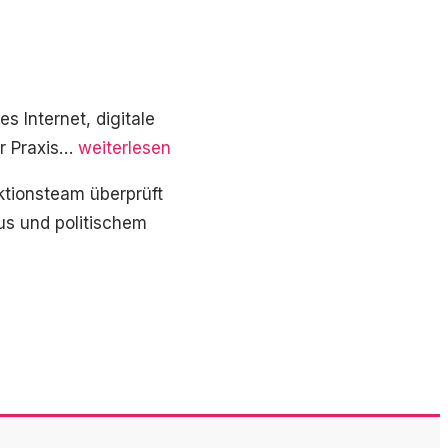
s Internet, digitale
Digitale
der Praxis…
weiterlesen
Bildung
ktionsteam überprüft
in
mus und politischem
Deutschland:
Nachholbedarf
an
Schulen